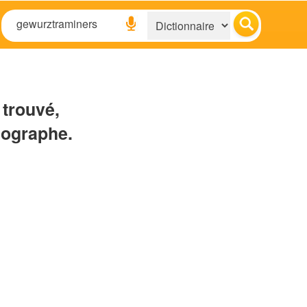
 trouvé,
hographe.