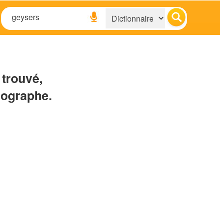
 trouvé,
hographe.