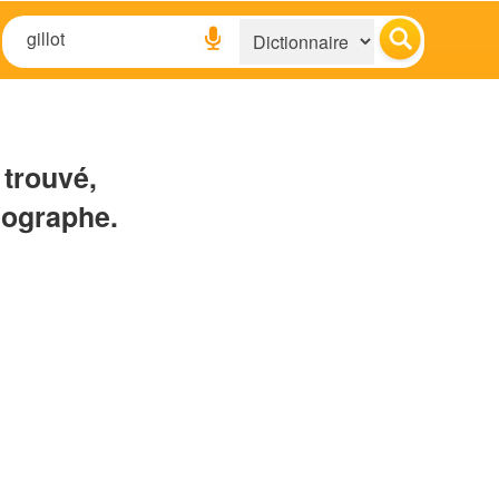
 trouvé,
hographe.