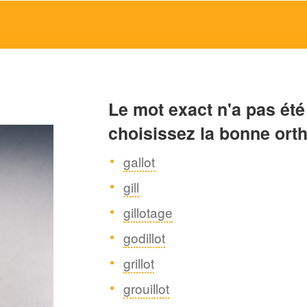
Le mot exact n'a pas été
choisissez la bonne ort
gallot
gill
gillotage
godillot
grillot
grouillot