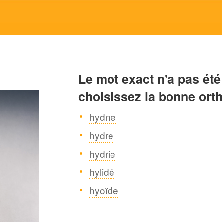
Le mot exact n'a pas été
choisissez la bonne ort
hydne
hydre
hydrie
hylidé
hyoïde