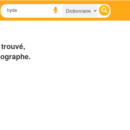
 trouvé,
hographe.