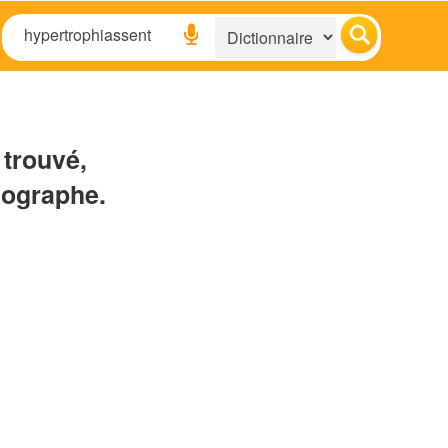
 trouvé,
hographe.