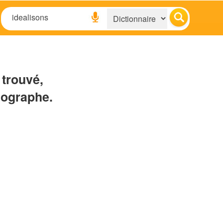
 trouvé,
hographe.