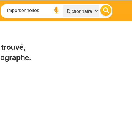
 trouvé,
hographe.