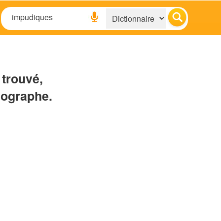
 trouvé,
hographe.