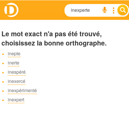
Le mot exact n'a pas été trouvé,
choisissez la bonne orthographe.
inepte
inerte
inespéré
inexercé
inexpérimenté
inexpert