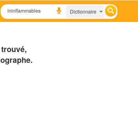
 trouvé,
hographe.