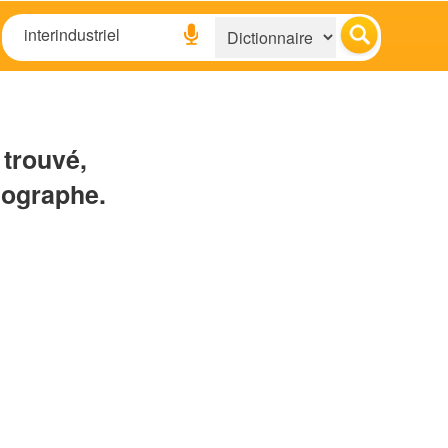
 trouvé,
hographe.