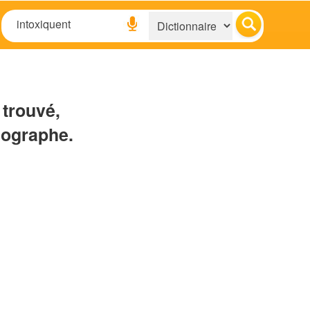
 trouvé,
hographe.