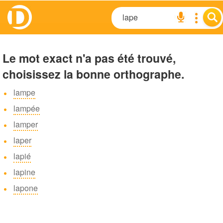
Le mot exact n'a pas été trouvé,
choisissez la bonne orthographe.
lampe
lampée
lamper
laper
lapié
lapine
lapone