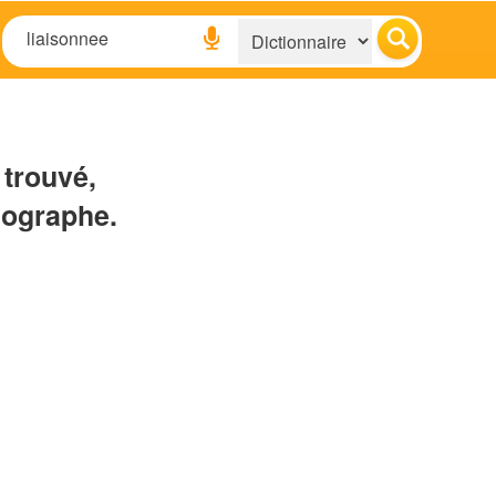
 trouvé,
hographe.