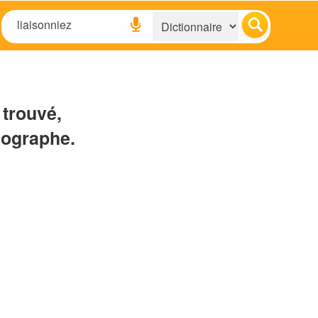
 trouvé,
hographe.