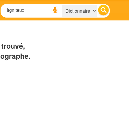
 trouvé,
hographe.