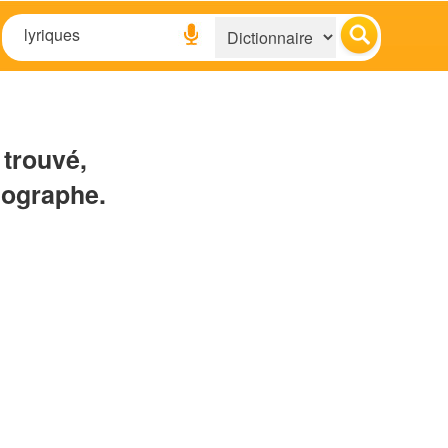
 trouvé,
hographe.