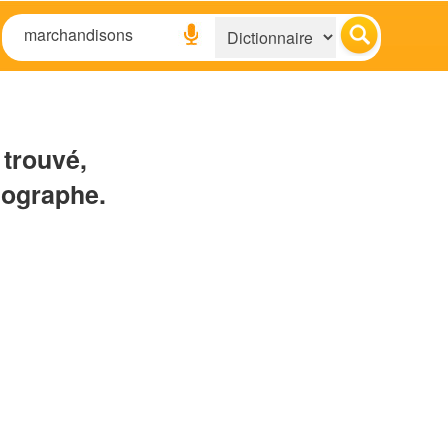
 trouvé,
hographe.