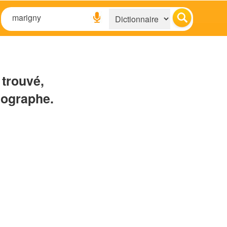
 trouvé,
hographe.