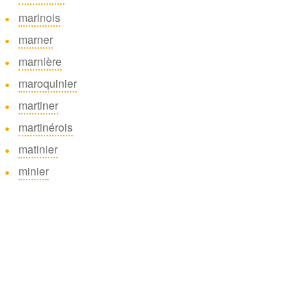
marinois
marner
marnière
maroquinier
martiner
martinérois
matinier
minier