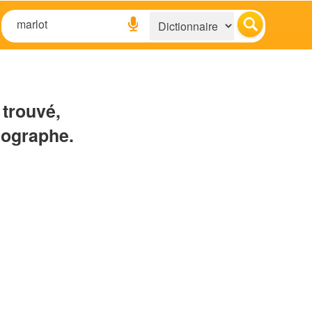
 trouvé,
hographe.