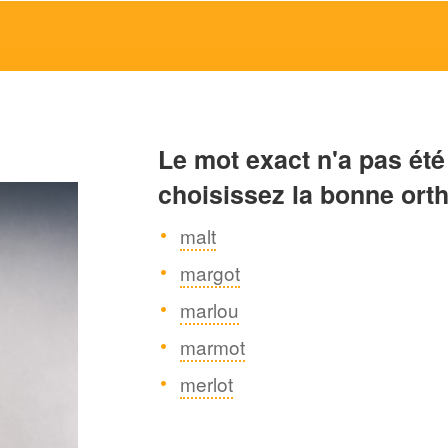
Le mot exact n'a pas été
choisissez la bonne ort
malt
margot
marlou
marmot
merlot