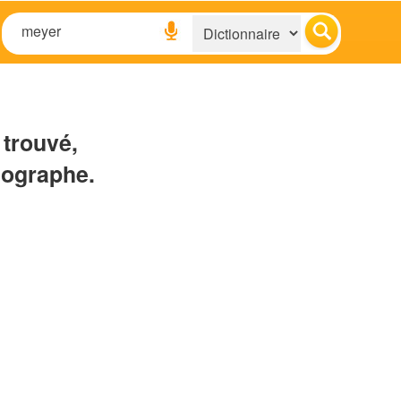
 trouvé,
hographe.