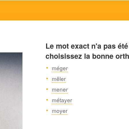
Le mot exact n'a pas été
choisissez la bonne ort
méger
mêler
mener
métayer
moyer