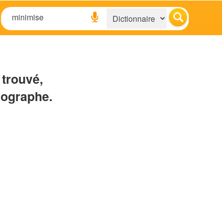
 trouvé,
hographe.