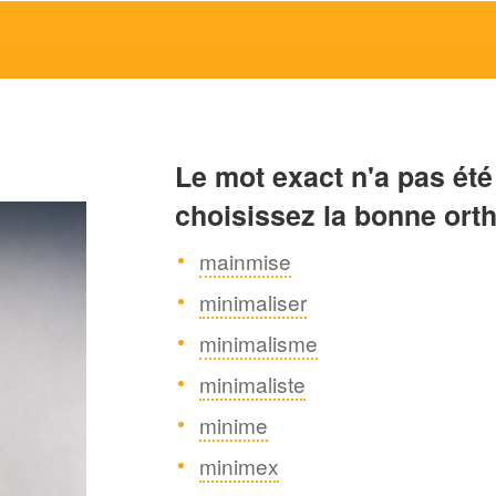
Le mot exact n'a pas été
choisissez la bonne ort
mainmise
minimaliser
minimalisme
minimaliste
minime
minimex