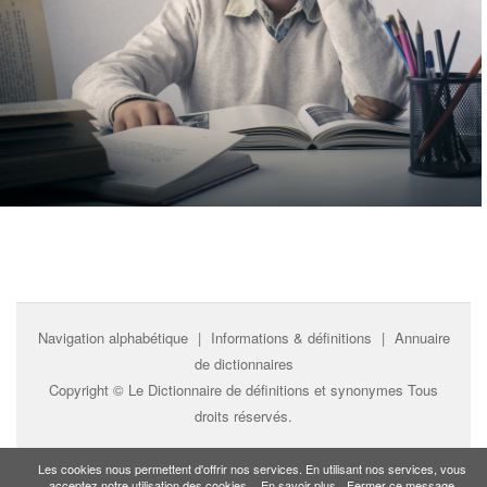
Navigation alphabétique
|
Informations & définitions
|
Annuaire
de dictionnaires
Copyright ©
Le Dictionnaire de définitions et synonymes
Tous
droits réservés.
Les cookies nous permettent d'offrir nos services. En utilisant nos services, vous
acceptez notre utilisation des cookies.
En savoir plus
Fermer ce message