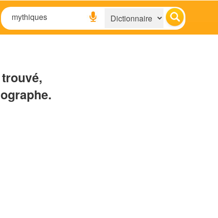
 trouvé,
hographe.