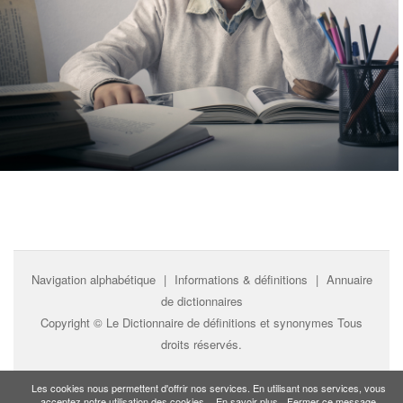
Navigation alphabétique
|
Informations & définitions
|
Annuaire
de dictionnaires
Copyright ©
Le Dictionnaire de définitions et synonymes
Tous
droits réservés.
Les cookies nous permettent d'offrir nos services. En utilisant nos services, vous
acceptez notre utilisation des cookies.
En savoir plus
Fermer ce message