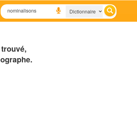
 trouvé,
hographe.