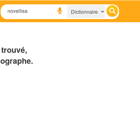
 trouvé,
hographe.