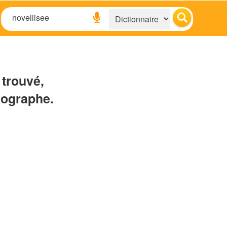
 trouvé,
hographe.