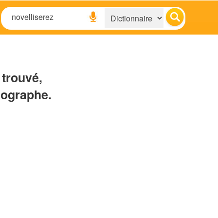
 trouvé,
hographe.