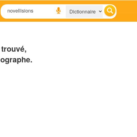
 trouvé,
hographe.