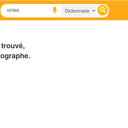
 trouvé,
hographe.