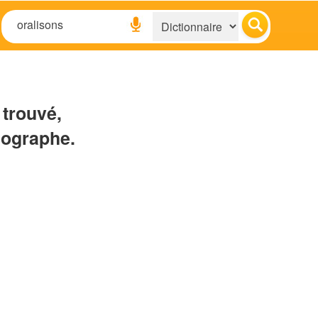
 trouvé,
hographe.