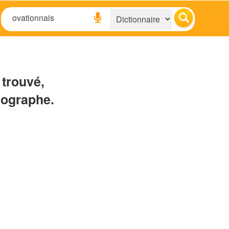
 trouvé,
hographe.