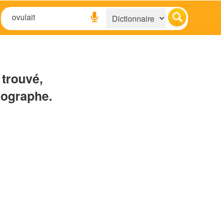
 trouvé,
hographe.