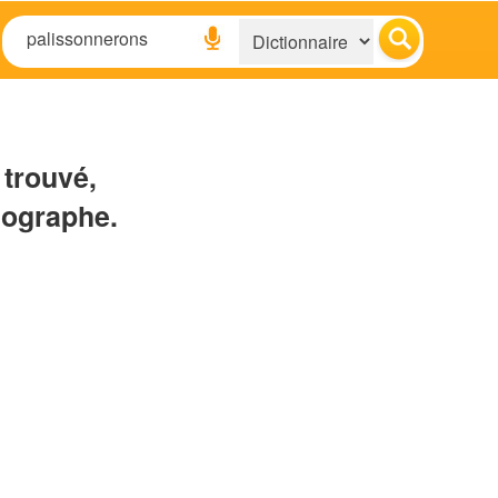
 trouvé,
hographe.