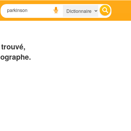
 trouvé,
hographe.