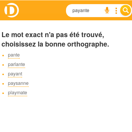
Le mot exact n'a pas été trouvé,
choisissez la bonne orthographe.
pante
parlante
payant
paysanne
playmate