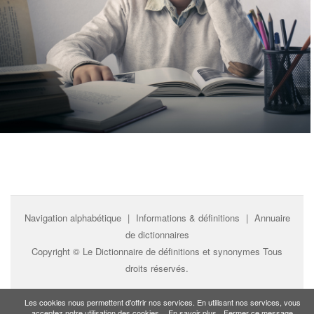
Navigation alphabétique
|
Informations & définitions
|
Annuaire
de dictionnaires
Copyright ©
Le Dictionnaire de définitions et synonymes
Tous
droits réservés.
Les cookies nous permettent d'offrir nos services. En utilisant nos services, vous
acceptez notre utilisation des cookies.
En savoir plus
Fermer ce message