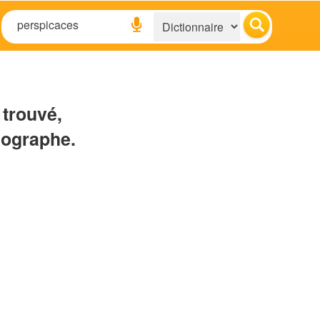
 trouvé,
hographe.