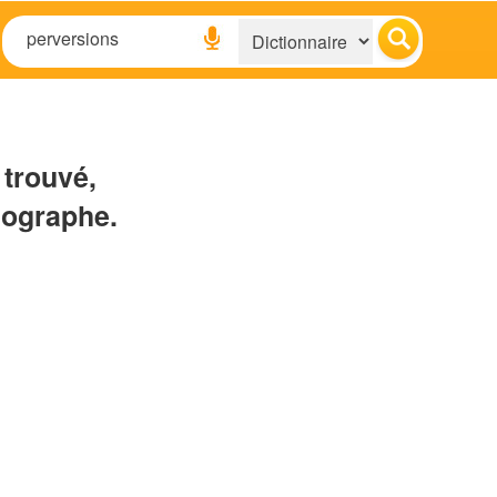
 trouvé,
hographe.