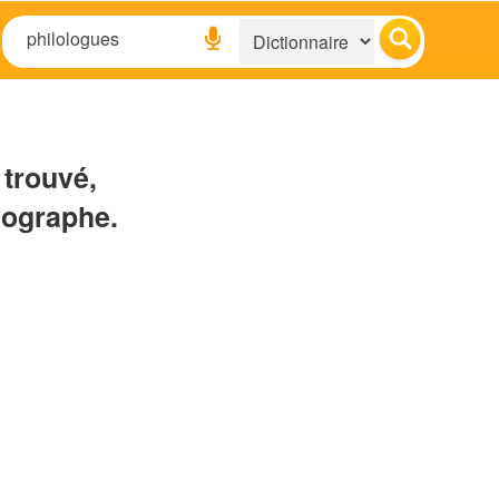
 trouvé,
hographe.