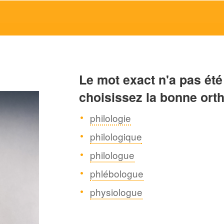
Le mot exact n'a pas été
choisissez la bonne ort
philologie
philologique
philologue
phlébologue
physiologue