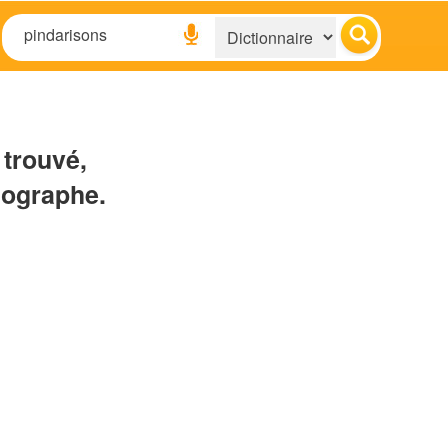
 trouvé,
hographe.