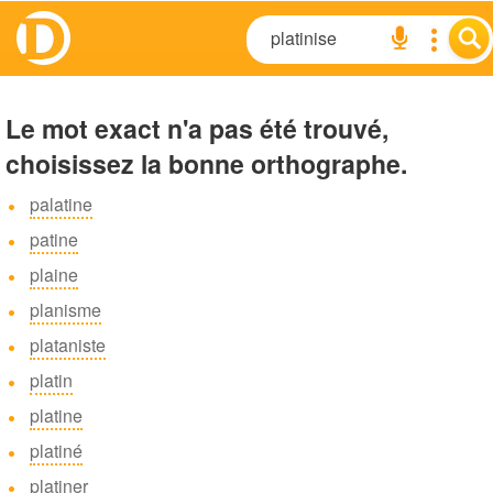
Le mot exact n'a pas été trouvé,
choisissez la bonne orthographe.
palatine
patine
plaine
planisme
plataniste
platin
platine
platiné
platiner