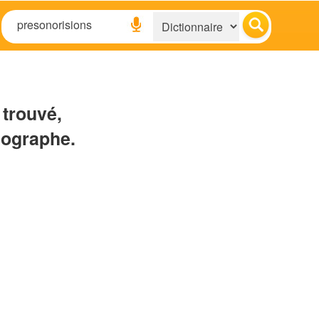
 trouvé,
hographe.