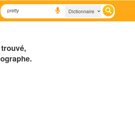
 trouvé,
hographe.