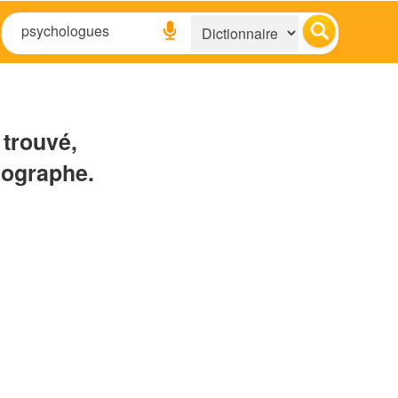
 trouvé,
hographe.