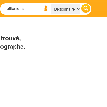
 trouvé,
hographe.