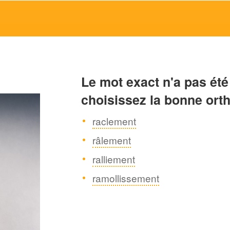
Le mot exact n'a pas été
choisissez la bonne ort
raclement
râlement
ralliement
ramollissement