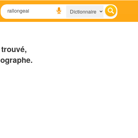
 trouvé,
hographe.