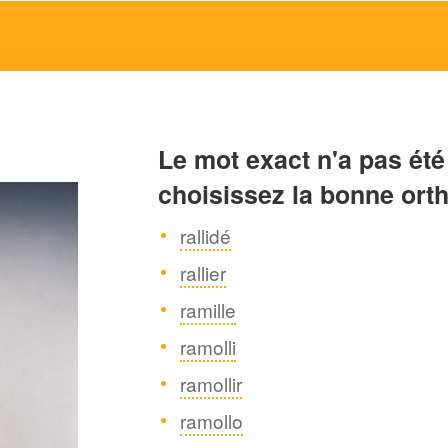
Le mot exact n'a pas été
choisissez la bonne ort
rallidé
rallier
ramille
ramolli
ramollir
ramollo