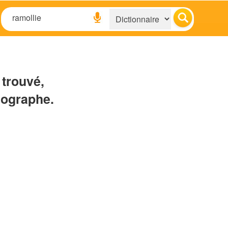
 trouvé,
hographe.